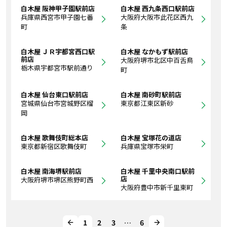
白木屋 阪神甲子園駅前店
白木屋 西九条西口駅前店
兵庫県西宮市甲子園七番
大阪府大阪市此花区西九
町
条
白木屋 ＪＲ宇都宮西口駅
白木屋 なかもず駅前店
前店
大阪府堺市北区中百舌鳥
栃木県宇都宮市駅前通り
町
白木屋 仙台東口駅前店
白木屋 南砂町駅前店
宮城県仙台市宮城野区榴
東京都江東区新砂
岡
白木屋 歌舞伎町総本店
白木屋 宝塚花の道店
東京都新宿区歌舞伎町
兵庫県宝塚市栄町
白木屋 南海堺駅前店
白木屋 千里中央南口駅前
店
大阪府堺市堺区熊野町西
大阪府豊中市新千里東町
1
2
3
…
6