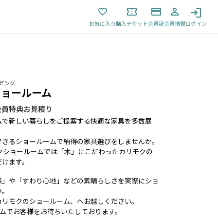
お気に入り
購入チケット
会員証
会員情報
ログイン
ッピング
ショールーム
会員特典お見積り
ムで新しい暮らしをご提案する快適な家具を多数展
できるショールームで納得の家具選びをしませんか。
クショールームでは「木」にこだわったカリモクの
だけます。
感」や「すわり心地」などの素晴らしさを実際にショ
い。
カリモクのショールーム、へお越しください。
ームでお客様をお待ちいたしております。