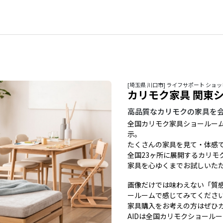
[埼玉県 川口市] ライフサポート ショ
カリモク家具 関東
高品質なカリモクの家具を
全国カリモク家具ショールー
示。
たくさんの家具を見て・体感
全国23ヶ所に展開するカリモ
家具を心ゆくまでお試しいた
画像だけでは味わえない「質
ールームで感じてみてくださ
家具購入をお考えの方はぜひ
AIDは全国カリモクショール