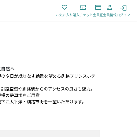
お気に入り
購入チケット
会員証
会員情報
ログイン
大自然へ
界の夕日が織りなす絶景を望める釧路プリンスホテ
、釧路空港や釧路駅からのアクセスの良さも魅力。
規模の駐車場をご用意。
眼下に太平洋・釧路市街を一望いただけます。